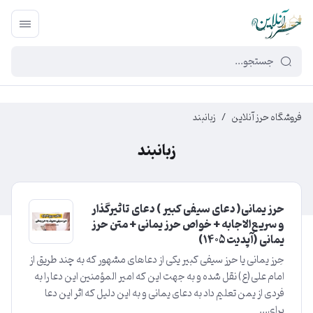
449f43cf-3da2-4422-bb12-2566cb5b8b05
فروشگاه حرز آنلاین
/
زبانبند
زبانبند
حرز یمانی( دعای سیفی کبیر ) دعای تاثیرگذار
و سریع‌الاجابه + خواص حرز یمانی + متن حرز
یمانی (آپدیت ۱۴۰5)
حِرز یمانی یا حرز سیفی کبیر یکی از دعاهای مشهور که به چند طریق از
امام علی(ع) نقل شده و به جهت این که امیر المؤمنین این دعا را به
فردی از یمن تعلیم داد به دعای یمانی و به این دلیل که اثر این دعا
برای...