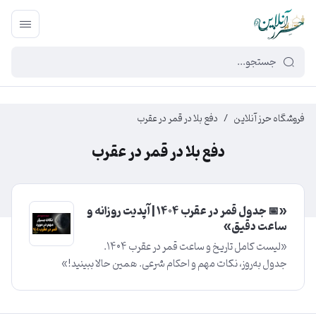
449f43cf-3da2-4422-bb12-2566cb5b8b05
فروشگاه حرز آنلاین
/
دفع بلا در قمر در عقرب
دفع بلا در قمر در عقرب
«📅 جدول قمر در عقرب ۱۴۰۴ | آپدیت روزانه و
ساعت دقیق»
«لیست کامل تاریخ و ساعت قمر در عقرب ۱۴۰۴.
جدول به‌روز، نکات مهم و احکام شرعی. همین حالا ببینید!»