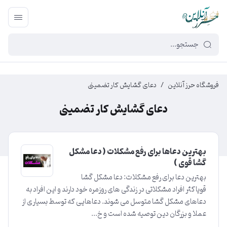
449f43cf-3da2-4422-bb12-2566cb5b8b05
فروشگاه حرز آنلاین
/
دعای گشایش کار تضمینی
دعای گشایش کار تضمینی
بهترین دعاها برای رفع مشکلات ( دعا مشکل
گشا قوی )
بهترین دعا برای رفع مشکلات: دعا مشکل گشا
قویاکثر افراد مشکلاتی در زندگی های روزمره خود دارند و این افراد به
دعاهای مشکل گشا متوسل می شوند. دعاهایی که توسط بسیاری از
عملا و بزرگان دین توصیه شده است و خ...