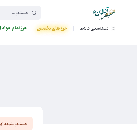
449f43cf-3da2-4422-bb12-2566cb5b8b05
حرز امام جواد (
دسته‌بندی کالاها
حرز های تخصصی
جستجو نتیجه ای