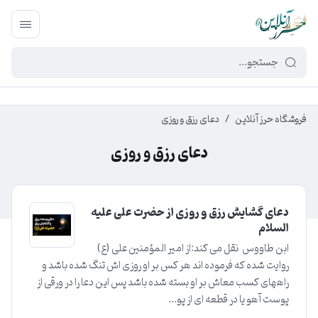
449f43cf-3da2-4422-bb12-2566cb5b8b05
فروشگاه حرز آنلاین
/
دعای رزق و روزی
دعای رزق و روزی
دعای گشایش رزق و روزی از حضرت علی علیه
السلام
ابن طاووس نقل می کند:از امیر المؤمنین علی (ع)
روایت شده که فرموده اند هر کس بر او روزی اش تنگ شده باشد و
راههای کسب معاش بر او بسته شده باشد پس این دعا را در ورقی از
پوست آهو یا در قطعه ای از پو...