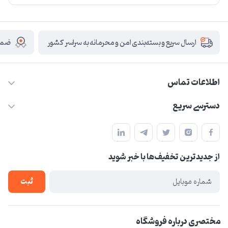
ضمان
ارسال سریع و بسته‌بندی امن و محرمانه به سراسر کشور
اطلاعات تماس
09210446578
دسترسی سریع
herzeonline@gmail.com
حساب کاربری
مشهد مقدس ،خیابان امام رضا(ع) ، حرم مطهر رضوی ، فلکه آب ، بازار
مجله فروشگاه
امام رضا (ع)
از جدید‌ترین تخفیف‌ها با‌ خبر شوید
لیست محصولات
درباره ما
ثبت
تماس با ما
مختصری درباره فروشگاه