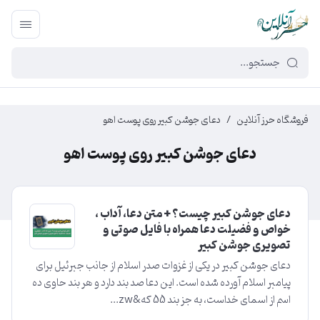
449f43cf-3da2-4422-bb12-2566cb5b8b05
فروشگاه حرز آنلاین
/
دعای جوشن کبیر روی پوست اهو
دعای جوشن کبیر روی پوست اهو
دعای جوشن کبیر چیست؟ + متن دعا، آداب ،
خواص و فضیلت دعا همراه با فایل صوتی و
تصویری جوشن کبیر
دعای جوشن کبیر در یکی از غزوات صدر اسلام از جانب جبرئیل برای
پیامبر اسلام آورده شده است. این‌ دعا صد بند دارد و هر بند حاوی‌ ده‌
اسم از اسمای‌ خداست‌، به‌ جز بند 55 که&zw...