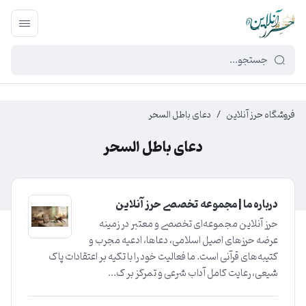
449f43cf-3da2-4422-bb12-2566cb5b8b05
فروشگاه حرز آنلاین
/
دعای باطل السحر
دعای باطل السحر
درباره ما | مجموعه تخصصی حرز آنلاین
حرز آنلاین مجموعه‌ای تخصصی و معتبر در زمینه
عرضه حرزهای اصیل اسلامی، دعاها، ادعیه مجرب و
کتیبه‌های قرآنی است. ما فعالیت خود را با تکیه بر اعتقادات پاک
شیعی، رعایت کامل آداب شرعی و تمرکز بر ک...