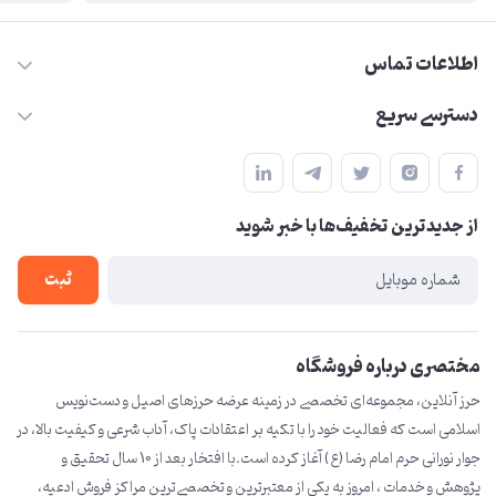
اطلاعات تماس
09210446578
دسترسی سریع
herzeonline@gmail.com
حساب کاربری
مشهد مقدس ،خیابان امام رضا(ع) ، حرم مطهر رضوی ، فلکه آب ، بازار
مجله فروشگاه
امام رضا (ع)
از جدید‌ترین تخفیف‌ها با‌ خبر شوید
لیست محصولات
درباره ما
ثبت
تماس با ما
مختصری درباره فروشگاه
حرز آنلاین، مجموعه‌ای تخصصی در زمینه عرضه حرزهای اصیل و دست‌نویس
اسلامی است که فعالیت خود را با تکیه بر اعتقادات پاک، آداب شرعی و کیفیت بالا، در
جوار نورانی حرم امام رضا (ع) آغاز کرده است.با افتخار بعد از 10 سال تحقیق و
پژوهش و خدمات ، امروز به یکی از معتبرترین و تخصصی‌ترین مراکز فروش ادعیه،