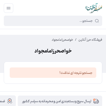
449f43cf-3da2-4422-bb12-2566cb5b8b05
فروشگاه حرز آنلاین
/
خواصحرزامامجواد
خواصحرزامامجواد
جستجو نتیجه ای نداشت!
ضمان
ارسال سریع و بسته‌بندی امن و محرمانه به سراسر کشور