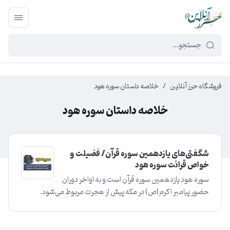
449f43cf-3da2-4422-bb12-2566cb5b8b05
فروشگاه حرز آنلاین
/
خلاصه داستان سوره هود
خلاصه داستان سوره هود
شگفتی‌های یازدهمین سوره قرآن/ فضیلت و
خواص قرائت سوره هود
سوره هود یازدهمین سوره قرآن است و به اواخر دوران
حضور پیامبر اکرم(ص) در مکه پیش از هجرت مربوط می‌شود.