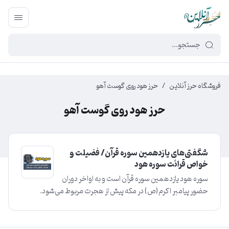
449f43cf-3da2-4422-bb12-2566cb5b8b05
فروشگاه حرز آنلاین
/
حرز هود روی گوست آهو
حرز هود روی گوست آهو
شگفتی‌های یازدهمین سوره قرآن/ فضیلت و
خواص قرائت سوره هود
سوره هود یازدهمین سوره قرآن است و به اواخر دوران
حضور پیامبر اکرم(ص) در مکه پیش از هجرت مربوط می‌شود.