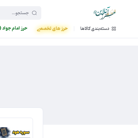
449f43cf-3da2-4422-bb12-2566cb5b8b05
حرز امام جواد (
دسته‌بندی کالاها
حرز های تخصصی