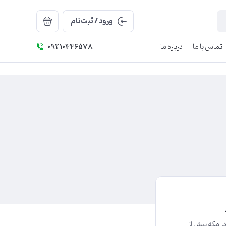
ورود / ثبت‌نام
تماس با ما
درباره ما
09210446578
ر مکه پیش از