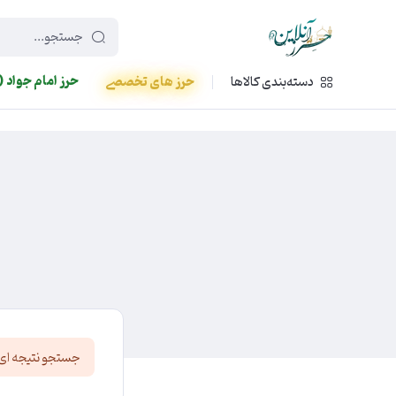
449f43cf-3da2-4422-bb12-2566cb5b8b05
حرز امام جواد (
دسته‌بندی کالاها
حرز های تخصصی
جستجو نتیجه ای