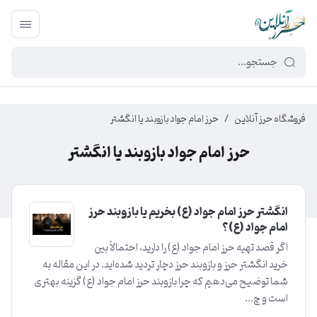
449f43cf-3da2-4422-bb12-2566cb5b8b05
فروشگاه حرز آنلاین
/
حرز امام جواد بازوبند یا انگشتر
حرز امام جواد بازوبند یا انگشتر
انگشتر حرز امام جواد (ع) بخریم یا بازوبند حرز
امام جواد (ع)؟
اگر قصد تهیه حرز امام جواد (ع) را دارید، احتمالاً بین
خرید انگشتر حرز و بازوبند حرز دچار تردید شده‌اید. در این مقاله به
شما توضیح می‌دهیم که چرا بازوبند حرز امام جواد (ع) گزینه بهتری
است و چ...