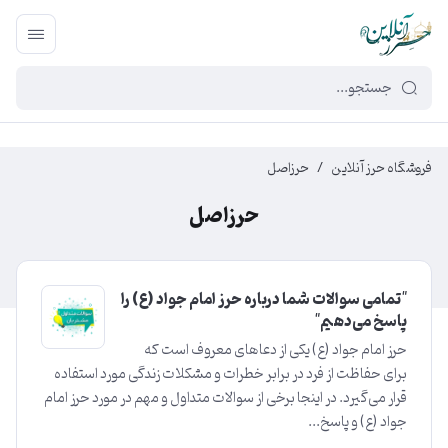
449f43cf-3da2-4422-bb12-2566cb5b8b05
فروشگاه حرز آنلاین
/
حرزاصل
حرزاصل
"تمامی سوالات شما درباره حرز امام جواد (ع) را
پاسخ می‌دهیم"
حرز امام جواد (ع) یکی از دعاهای معروف است که
برای حفاظت از فرد در برابر خطرات و مشکلات زندگی مورد استفاده
قرار می‌گیرد. در اینجا برخی از سوالات متداول و مهم در مورد حرز امام
جواد (ع) و پاسخ‌...