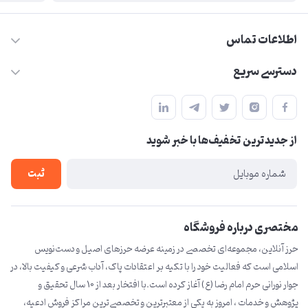
اطلاعات تماس
09210446578
دسترسی سریع
herzeonline@gmail.com
حساب کاربری
مشهد مقدس ،خیابان امام رضا(ع) ، حرم مطهر رضوی ، فلکه آب ، بازار
مجله فروشگاه
امام رضا (ع)
از جدید‌ترین تخفیف‌ها با‌ خبر شوید
لیست محصولات
درباره ما
ثبت
تماس با ما
مختصری درباره فروشگاه
حرز آنلاین، مجموعه‌ای تخصصی در زمینه عرضه حرزهای اصیل و دست‌نویس
اسلامی است که فعالیت خود را با تکیه بر اعتقادات پاک، آداب شرعی و کیفیت بالا، در
جوار نورانی حرم امام رضا (ع) آغاز کرده است.با افتخار بعد از 10 سال تحقیق و
پژوهش و خدمات ، امروز به یکی از معتبرترین و تخصصی‌ترین مراکز فروش ادعیه،