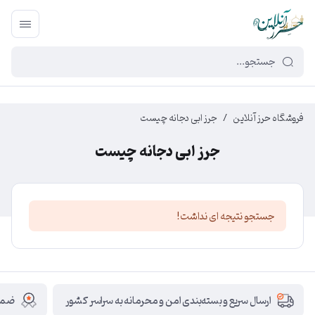
449f43cf-3da2-4422-bb12-2566cb5b8b05
فروشگاه حرز آنلاین
/
جرز ابی دجانه چیست
جرز ابی دجانه چیست
جستجو نتیجه ای نداشت!
ضمان
ارسال سریع و بسته‌بندی امن و محرمانه به سراسر کشور