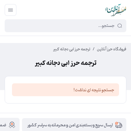
449f43cf-3da2-4422-bb12-2566cb5b8b05
فروشگاه حرز آنلاین
/
ترجمه حرز ابی دجانه کبیر
ترجمه حرز ابی دجانه کبیر
جستجو نتیجه ای نداشت!
ضمان
ارسال سریع و بسته‌بندی امن و محرمانه به سراسر کشور