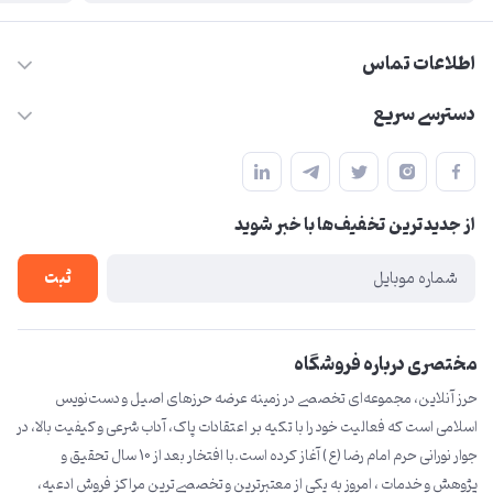
اطلاعات تماس
09210446578
دسترسی سریع
herzeonline@gmail.com
حساب کاربری
مشهد مقدس ،خیابان امام رضا(ع) ، حرم مطهر رضوی ، فلکه آب ، بازار
مجله فروشگاه
امام رضا (ع)
از جدید‌ترین تخفیف‌ها با‌ خبر شوید
لیست محصولات
درباره ما
ثبت
تماس با ما
مختصری درباره فروشگاه
حرز آنلاین، مجموعه‌ای تخصصی در زمینه عرضه حرزهای اصیل و دست‌نویس
اسلامی است که فعالیت خود را با تکیه بر اعتقادات پاک، آداب شرعی و کیفیت بالا، در
جوار نورانی حرم امام رضا (ع) آغاز کرده است.با افتخار بعد از 10 سال تحقیق و
پژوهش و خدمات ، امروز به یکی از معتبرترین و تخصصی‌ترین مراکز فروش ادعیه،