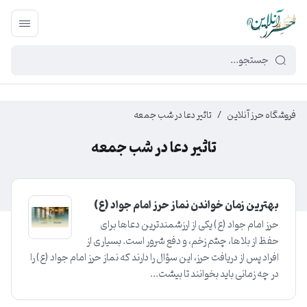
449f43cf-3da2-4422-bb12-2566cb5b8b05
فروشگاه حرز آنلاین
/
تاثیر دعا در شب جمعه
تاثیر دعا در شب جمعه
بهترین زمان خواندن نماز حرز امام جواد (ع)
حرز امام جواد (ع) یکی از ارزشمندترین دعاها برای
حفظ از بلاها، چشم زخم، و دفع شرور است. بسیاری از
افراد پس از دریافت حرز، این سؤال را دارند که نماز حرز امام جواد (ع) را
در چه زمانی باید بخوانند تا بیشت...