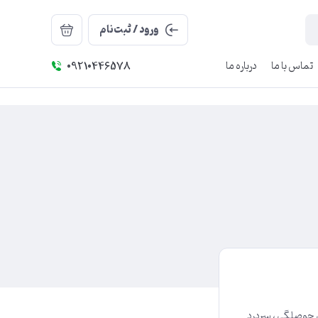
ورود / ثبت‌نام
تماس با ما
درباره ما
09210446578
 بی حوصلگی ، سردرد