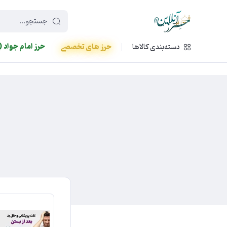
449f43cf-3da2-4422-bb12-2566cb5b8b05
حرز امام جواد (
دسته‌بندی کالاها
حرز های تخصصی