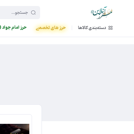
449f43cf-3da2-4422-bb12-2566cb5b8b05
حرز امام جواد (
دسته‌بندی کالاها
حرز های تخصصی