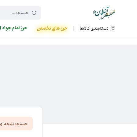
449f43cf-3da2-4422-bb12-2566cb5b8b05
حرز امام جواد (
دسته‌بندی کالاها
حرز های تخصصی
جستجو نتیجه ای