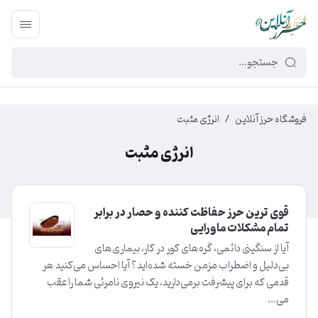
449f43cf-3da2-4422-bb12-2566cb5b8b05
فروشگاه حرز آنلاین
/
انرژی مثبت
انرژی مثبت
قوی ترین حرز حفاظت کننده و حصار در برابر
تمام مشکلات ماورایی
آیا از سنگینی دائمی، گره‌های کور در کار، بیماری‌های
بی‌دلیل و اضطراب مزمن خسته شده‌اید؟ آیا احساس می‌کنید هر
قدمی که برای پیشرفت برمی‌دارید، یک نیروی نامرئی شما را عقب
می...