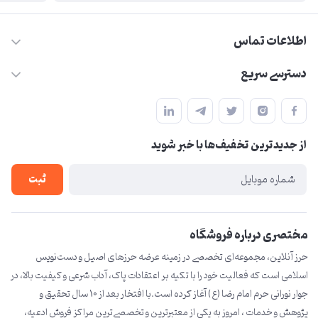
اطلاعات تماس
09210446578
دسترسی سریع
herzeonline@gmail.com
حساب کاربری
مشهد مقدس ،خیابان امام رضا(ع) ، حرم مطهر رضوی ، فلکه آب ، بازار
مجله فروشگاه
امام رضا (ع)
از جدید‌ترین تخفیف‌ها با‌ خبر شوید
لیست محصولات
درباره ما
ثبت
تماس با ما
مختصری درباره فروشگاه
حرز آنلاین، مجموعه‌ای تخصصی در زمینه عرضه حرزهای اصیل و دست‌نویس
اسلامی است که فعالیت خود را با تکیه بر اعتقادات پاک، آداب شرعی و کیفیت بالا، در
جوار نورانی حرم امام رضا (ع) آغاز کرده است.با افتخار بعد از 10 سال تحقیق و
پژوهش و خدمات ، امروز به یکی از معتبرترین و تخصصی‌ترین مراکز فروش ادعیه،