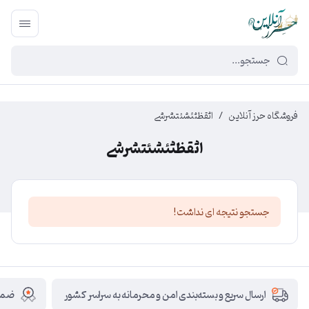
449f43cf-3da2-4422-bb12-2566cb5b8b05
فروشگاه حرز آنلاین
/
اثقظثئشئتشرشی
اثقظثئشئتشرشی
جستجو نتیجه ای نداشت!
ضمان
ارسال سریع و بسته‌بندی امن و محرمانه به سراسر کشور