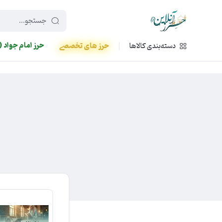
449f43cf-3da2-4422-bb12-2566cb5b8b05
حرز امام جواد (
دسته‌بندی کالاها
حرز های تخصصی