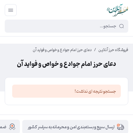
449f43cf-3da2-4422-bb12-2566cb5b8b05
فروشگاه حرز آنلاین
/
دعای حرز امام جواد ع و خواص و فواید آن
دعای حرز امام جواد ع و خواص و فواید آن
جستجو نتیجه ای نداشت!
ضمان
ارسال سریع و بسته‌بندی امن و محرمانه به سراسر کشور