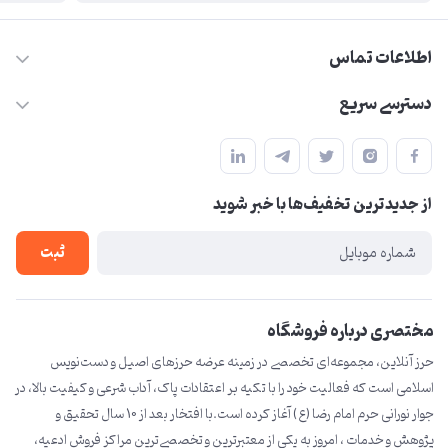
اطلاعات تماس
09210446578
دسترسی سریع
herzeonline@gmail.com
حساب کاربری
مشهد مقدس ،خیابان امام رضا(ع) ، حرم مطهر رضوی ، فلکه آب ، بازار
مجله فروشگاه
امام رضا (ع)
از جدید‌ترین تخفیف‌ها با‌ خبر شوید
لیست محصولات
درباره ما
ثبت
تماس با ما
مختصری درباره فروشگاه
حرز آنلاین، مجموعه‌ای تخصصی در زمینه عرضه حرزهای اصیل و دست‌نویس
اسلامی است که فعالیت خود را با تکیه بر اعتقادات پاک، آداب شرعی و کیفیت بالا، در
جوار نورانی حرم امام رضا (ع) آغاز کرده است.با افتخار بعد از 10 سال تحقیق و
پژوهش و خدمات ، امروز به یکی از معتبرترین و تخصصی‌ترین مراکز فروش ادعیه،