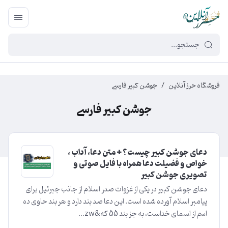
449f43cf-3da2-4422-bb12-2566cb5b8b05
فروشگاه حرز آنلاین
/
جوشن کبیر فارسی
جوشن کبیر فارسی
دعای جوشن کبیر چیست؟ + متن دعا، آداب ،
خواص و فضیلت دعا همراه با فایل صوتی و
تصویری جوشن کبیر
دعای جوشن کبیر در یکی از غزوات صدر اسلام از جانب جبرئیل برای
پیامبر اسلام آورده شده است. این‌ دعا صد بند دارد و هر بند حاوی‌ ده‌
اسم از اسمای‌ خداست‌، به‌ جز بند 55 که&zw...