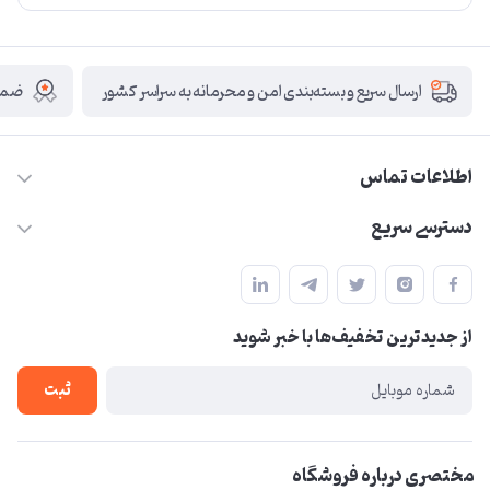
ضمان
ارسال سریع و بسته‌بندی امن و محرمانه به سراسر کشور
اطلاعات تماس
09210446578
دسترسی سریع
herzeonline@gmail.com
حساب کاربری
مشهد مقدس ،خیابان امام رضا(ع) ، حرم مطهر رضوی ، فلکه آب ، بازار
مجله فروشگاه
امام رضا (ع)
از جدید‌ترین تخفیف‌ها با‌ خبر شوید
لیست محصولات
درباره ما
ثبت
تماس با ما
مختصری درباره فروشگاه