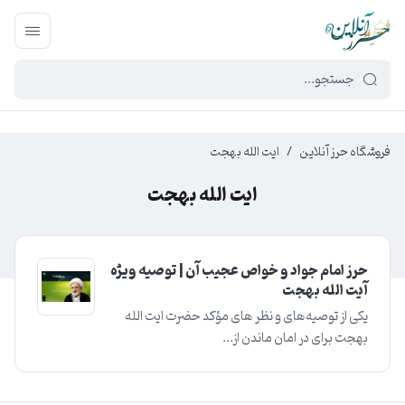
449f43cf-3da2-4422-bb12-2566cb5b8b05
فروشگاه حرز آنلاین
/
ایت الله بهجت
ایت الله بهجت
حرز امام جواد و خواص عجیب آن | توصیه ویژه
آیت الله بهجت
یکی از توصیه‌های و نظر های مؤکد حضرت ایت الله
بهجت برای در امان ماندن از...