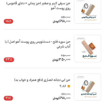
حرز سیفی کبیر و صغیر (حرز یمانی + دعای قاموس)
روی پوست آهو
850,000
698,000
18٪
تومان
حرز سوره فتح – دست‌نویس روی پوست آهو اصل | با
آداب شرعی
450,000
350,000
23٪
تومان
حرز ابی دجانه انصاری (دفع همزاد و خواب بد)
4.86
880,000
698,000
21٪
تومان