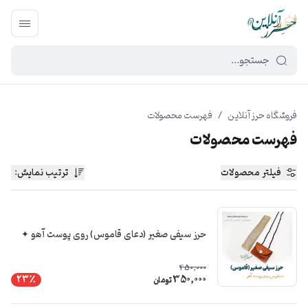
449f43cf-3da2-4422-bb12-2566cb5b8b05
فروشگاه حرز آنلاین
/
فهرست محصولات
فهرست محصولات
فیلتر محصولات
ترتیب نمایش
:
حرز سیفی صغیر (دعای قاموس) روی پوست آهو ✦
450,000
350,000
23٪
تومان