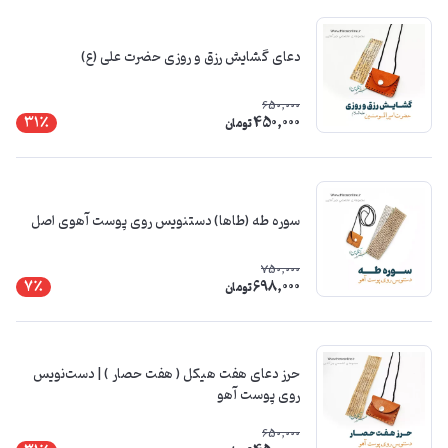
دعای گشایش رزق و روزی حضرت علی (ع)
650,000
450,000
31٪
تومان
سوره طه (طاها) دستنویس روی پوست آهوی اصل
750,000
698,000
7٪
تومان
حرز دعای هفت هیکل ( هفت حصار ) | دست‌نویس
روی پوست آهو
650,000