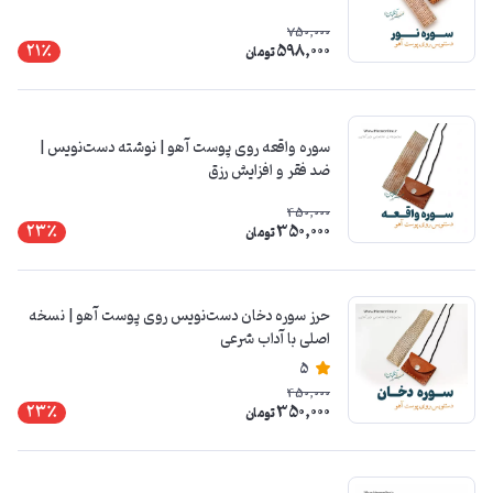
750,000
598,000
21٪
تومان
سوره واقعه روی پوست آهو | نوشته دست‌نویس |
ضد فقر و افزایش رزق
450,000
350,000
23٪
تومان
حرز سوره دخان دست‌نویس روی پوست آهو | نسخه
اصلی با آداب شرعی
5
450,000
350,000
23٪
تومان