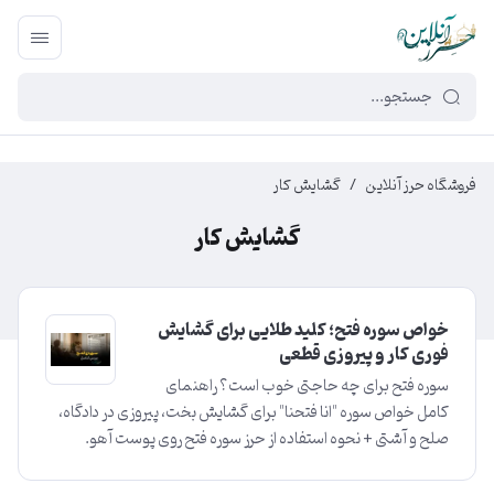
449f43cf-3da2-4422-bb12-2566cb5b8b05
فروشگاه حرز آنلاین
/
گشایش کار
گشایش کار
خواص سوره فتح؛ کلید طلایی برای گشایش
فوری کار و پیروزی قطعی
سوره فتح برای چه حاجتی خوب است؟ راهنمای
کامل خواص سوره "انا فتحنا" برای گشایش بخت، پیروزی در دادگاه،
صلح و آشتی + نحوه استفاده از حرز سوره فتح روی پوست آهو.