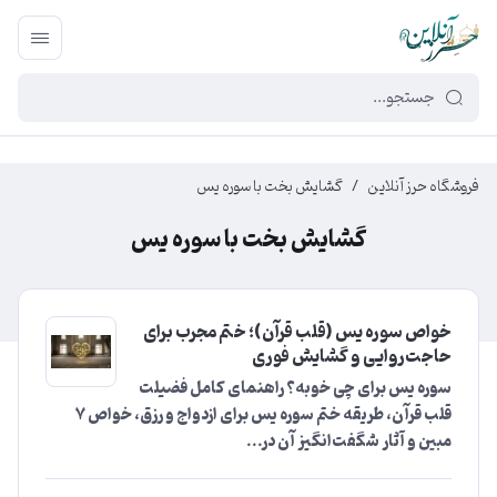
449f43cf-3da2-4422-bb12-2566cb5b8b05
فروشگاه حرز آنلاین
/
گشایش بخت با سوره یس
گشایش بخت با سوره یس
خواص سوره یس (قلب قرآن)؛ ختم مجرب برای
حاجت‌روایی و گشایش فوری
سوره یس برای چی خوبه؟ راهنمای کامل فضیلت
قلب قرآن، طریقه ختم سوره یس برای ازدواج و رزق، خواص 7
مبین و آثار شگفت‌انگیز آن در...