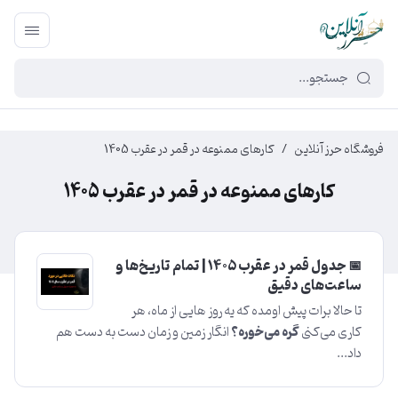
449f43cf-3da2-4422-bb12-2566cb5b8b05
فروشگاه حرز آنلاین
/
کارهای ممنوعه در قمر در عقرب 1405
کارهای ممنوعه در قمر در عقرب 1405
📅 جدول قمر در عقرب ۱۴۰۵ | تمام تاریخ‌ها و
ساعت‌های دقیق
تا حالا برات پیش اومده که یه روز هایی از ماه، هر
کاری می‌کنی
گره می‌خوره؟
انگار زمین و زمان دست به دست هم
داد...