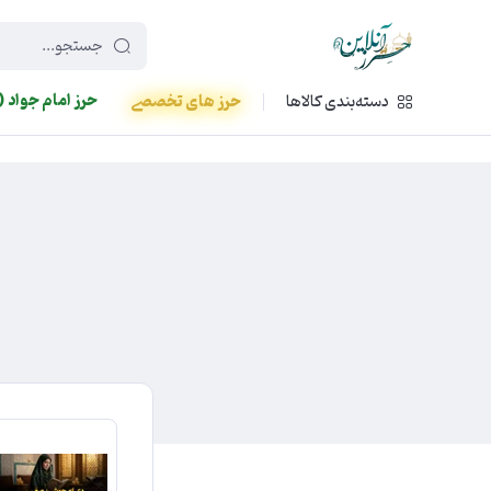
449f43cf-3da2-4422-bb12-2566cb5b8b05
حرز امام جواد (
دسته‌بندی کالاها
حرز های تخصصی