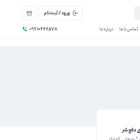
ورود / ثبت‌نام
تماس با ما
درباره ما
09210446578
ی دفع شر
ید؟ روزهایی که مکر