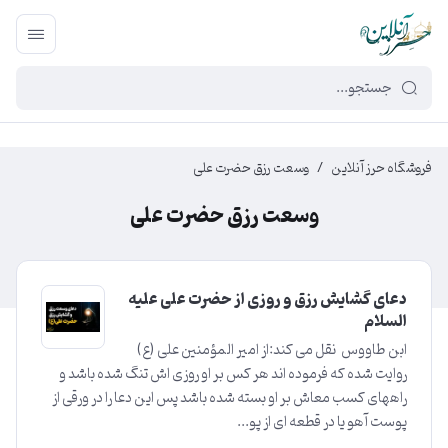
449f43cf-3da2-4422-bb12-2566cb5b8b05
فروشگاه حرز آنلاین
/
وسعت رزق حضرت علی
وسعت رزق حضرت علی
دعای گشایش رزق و روزی از حضرت علی علیه
السلام
ابن طاووس نقل می کند:از امیر المؤمنین علی (ع)
روایت شده که فرموده اند هر کس بر او روزی اش تنگ شده باشد و
راههای کسب معاش بر او بسته شده باشد پس این دعا را در ورقی از
پوست آهو یا در قطعه ای از پو...