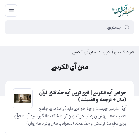
449f43cf-3da2-4422-bb12-2566cb5b8b05
فروشگاه حرز آنلاین
/
متن آی الکرسی
متن آی الکرسی
خواص آیه الکرسی | قوی‌ترین آیه حفاظتی قرآن
(متن + ترجمه و فضیلت)
آیة الکرسی چیست و چه خواصی دارد؟ راهنمای جامع
فضیلت‌ها، بهترین زمان خواندن و اثرات شگفت‌انگیز سید آیات قرآن
برای دفع بلا، آرامش و حفاظت. (همراه با متن و ترجمه روان)