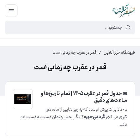
449f43cf-3da2-4422-bb12-2566cb5b8b05
فروشگاه حرز آنلاین
/
قمر در عقرب چه زمانی است
قمر در عقرب چه زمانی است
📅 جدول قمر در عقرب ۱۴۰۵ | تمام تاریخ‌ها و
ساعت‌های دقیق
تا حالا برات پیش اومده که یه روز هایی از ماه، هر
کاری می‌کنی
گره می‌خوره؟
انگار زمین و زمان دست به دست هم
داد...