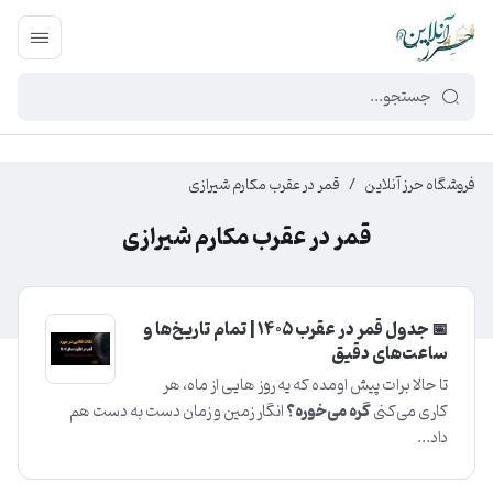
449f43cf-3da2-4422-bb12-2566cb5b8b05
فروشگاه حرز آنلاین
/
قمر در عقرب مکارم شیرازی
قمر در عقرب مکارم شیرازی
📅 جدول قمر در عقرب ۱۴۰۵ | تمام تاریخ‌ها و
ساعت‌های دقیق
تا حالا برات پیش اومده که یه روز هایی از ماه، هر
کاری می‌کنی
گره می‌خوره؟
انگار زمین و زمان دست به دست هم
داد...