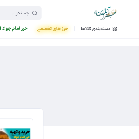
449f43cf-3da2-4422-bb12-2566cb5b8b05
حرز امام جواد (
دسته‌بندی کالاها
حرز های تخصصی