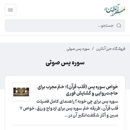
449f43cf-3da2-4422-bb12-2566cb5b8b05
فروشگاه حرز آنلاین
/
سوره یس صوتی
سوره یس صوتی
خواص سوره یس (قلب قرآن)؛ ختم مجرب برای
حاجت‌روایی و گشایش فوری
سوره یس برای چی خوبه؟ راهنمای کامل فضیلت
قلب قرآن، طریقه ختم سوره یس برای ازدواج و رزق، خواص 7
مبین و آثار شگفت‌انگیز آن در...