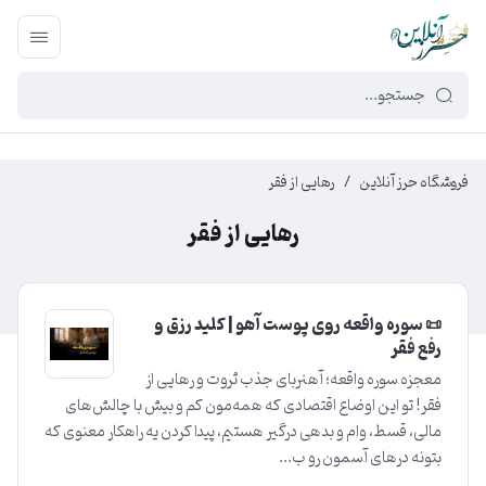
449f43cf-3da2-4422-bb12-2566cb5b8b05
فروشگاه حرز آنلاین
/
رهایی از فقر
رهایی از فقر
📜 سوره واقعه روی پوست آهو | کلید رزق و
رفع فقر
معجزه سوره واقعه؛ آهنربای جذب ثروت و رهایی از
فقر! تو این اوضاع اقتصادی که همه‌مون کم و بیش با چالش‌های
مالی، قسط، وام و بدهی درگیر هستیم، پیدا کردن یه راهکار معنوی که
بتونه درهای آسمون رو ب...