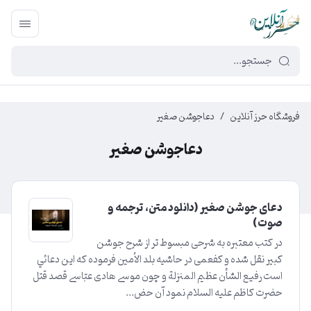
449f43cf-3da2-4422-bb12-2566cb5b8b05
فروشگاه حرز آنلاین
/
دعاجوشن صغیر
دعاجوشن صغیر
دعای جوشن صغیر (دانلود متن، ترجمه و
صوت)
در كتب معتبره به شرحى مبسوط تر از شرح جوشن
كبير نقل شده و كفعمى در حاشيه بلد الأمين فرموده كه اين دعائي
است رفيع الشأن عظيم المنزلة و چون موسى هادى عبّاسى قصد قتل
حضرت كاظم‏ عليه السلام نمود آن حض...