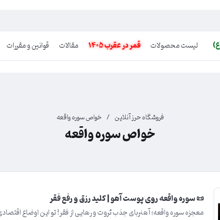
ع)
لیست محصولات
قمر در عقرب 1405
مقالات
قوانین و مقررات
فروشگاه حرز آنلاین
/
خواص سوره واقعه
خواص سوره واقعه
📜 سوره واقعه روی پوست آهو | کلید رزق و رفع فقر
معجزه سوره واقعه؛ آهنربای جذب ثروت و رهایی از فقر! تو این اوضاع اقتصاد