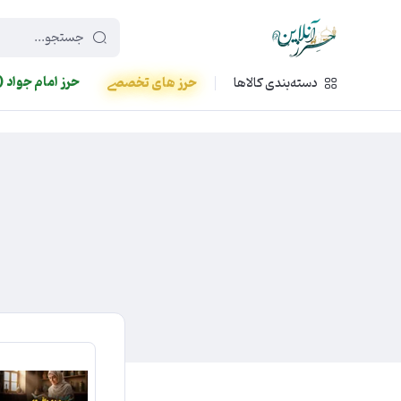
449f43cf-3da2-4422-bb12-2566cb5b8b05
حرز امام جواد (
دسته‌بندی کالاها
حرز های تخصصی