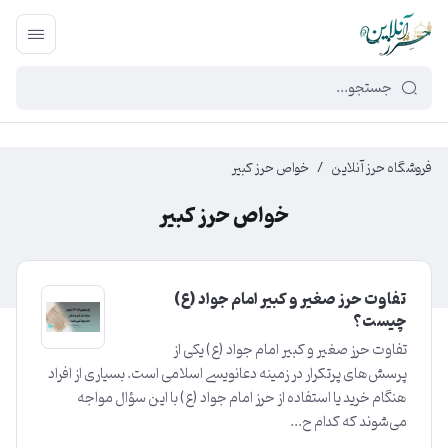
449f43cf-3da2-4422-bb12-2566cb5b8b05
فروشگاه حرز آنلاین
/
خواص حرز کبیر
خواص حرز کبیر
تفاوت حرز صغیر و کبیر امام جواد (ع)
چیست؟
تفاوت حرز صغیر و کبیر امام جواد (ع) یکی از
پرسش‌های پرتکرار در زمینه دعا‌نویسی اسلامی است. بسیاری از افراد
هنگام خرید یا استفاده از حرز امام جواد (ع) با این سؤال مواجه
می‌شوند که کدام ح...