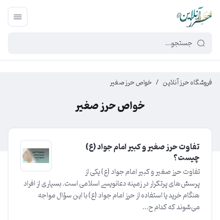
449f43cf-3da2-4422-bb12-2566cb5b8b05
فروشگاه حرز آنلاین
/
خواص حرز صغیر
خواص حرز صغیر
تفاوت حرز صغیر و کبیر امام جواد (ع)
چیست؟
تفاوت حرز صغیر و کبیر امام جواد (ع) یکی از
پرسش‌های پرتکرار در زمینه دعا‌نویسی اسلامی است. بسیاری از افراد
هنگام خرید یا استفاده از حرز امام جواد (ع) با این سؤال مواجه
می‌شوند که کدام ح...