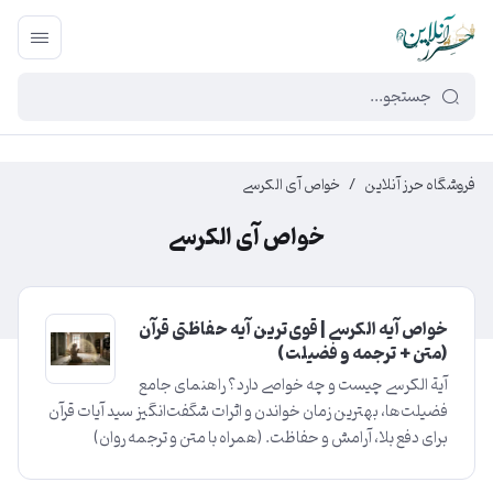
449f43cf-3da2-4422-bb12-2566cb5b8b05
فروشگاه حرز آنلاین
/
خواص آی الکرسی
خواص آی الکرسی
خواص آیه الکرسی | قوی‌ترین آیه حفاظتی قرآن
(متن + ترجمه و فضیلت)
آیة الکرسی چیست و چه خواصی دارد؟ راهنمای جامع
فضیلت‌ها، بهترین زمان خواندن و اثرات شگفت‌انگیز سید آیات قرآن
برای دفع بلا، آرامش و حفاظت. (همراه با متن و ترجمه روان)