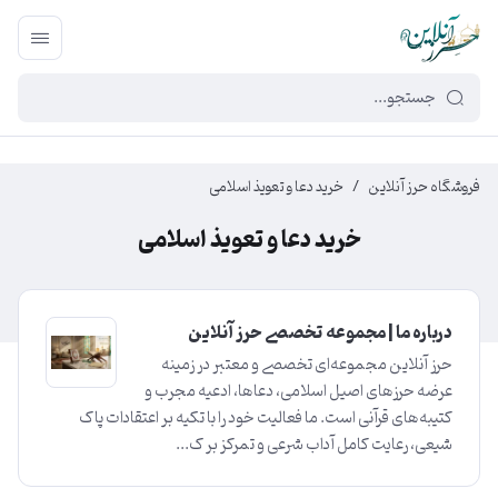
449f43cf-3da2-4422-bb12-2566cb5b8b05
فروشگاه حرز آنلاین
/
خرید دعا و تعویذ اسلامی
خرید دعا و تعویذ اسلامی
درباره ما | مجموعه تخصصی حرز آنلاین
حرز آنلاین مجموعه‌ای تخصصی و معتبر در زمینه
عرضه حرزهای اصیل اسلامی، دعاها، ادعیه مجرب و
کتیبه‌های قرآنی است. ما فعالیت خود را با تکیه بر اعتقادات پاک
شیعی، رعایت کامل آداب شرعی و تمرکز بر ک...