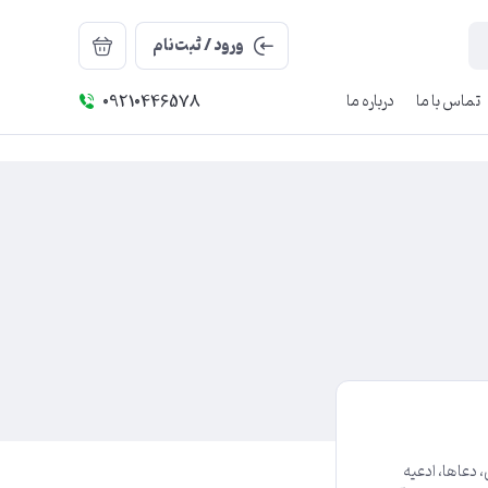
ورود / ثبت‌نام
تماس با ما
درباره ما
09210446578
دعاها، ادعیه