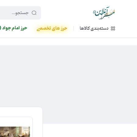
449f43cf-3da2-4422-bb12-2566cb5b8b05
حرز امام جواد (
دسته‌بندی کالاها
حرز های تخصصی