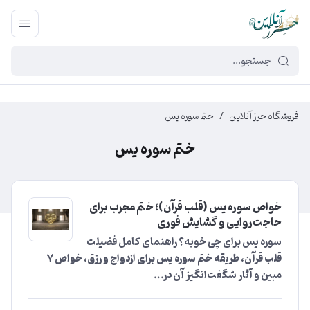
449f43cf-3da2-4422-bb12-2566cb5b8b05
فروشگاه حرز آنلاین
/
ختم سوره یس
ختم سوره یس
خواص سوره یس (قلب قرآن)؛ ختم مجرب برای
حاجت‌روایی و گشایش فوری
سوره یس برای چی خوبه؟ راهنمای کامل فضیلت
قلب قرآن، طریقه ختم سوره یس برای ازدواج و رزق، خواص 7
مبین و آثار شگفت‌انگیز آن در...