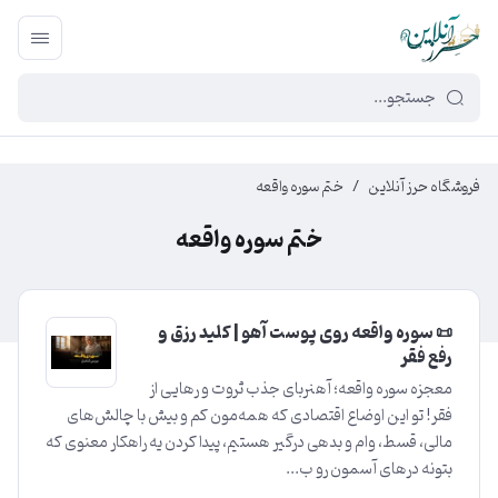
449f43cf-3da2-4422-bb12-2566cb5b8b05
فروشگاه حرز آنلاین
/
ختم سوره واقعه
ختم سوره واقعه
📜 سوره واقعه روی پوست آهو | کلید رزق و
رفع فقر
معجزه سوره واقعه؛ آهنربای جذب ثروت و رهایی از
فقر! تو این اوضاع اقتصادی که همه‌مون کم و بیش با چالش‌های
مالی، قسط، وام و بدهی درگیر هستیم، پیدا کردن یه راهکار معنوی که
بتونه درهای آسمون رو ب...