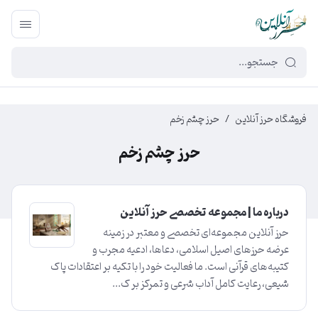
449f43cf-3da2-4422-bb12-2566cb5b8b05
فروشگاه حرز آنلاین
/
حرز چشم زخم
حرز چشم زخم
درباره ما | مجموعه تخصصی حرز آنلاین
حرز آنلاین مجموعه‌ای تخصصی و معتبر در زمینه
عرضه حرزهای اصیل اسلامی، دعاها، ادعیه مجرب و
کتیبه‌های قرآنی است. ما فعالیت خود را با تکیه بر اعتقادات پاک
شیعی، رعایت کامل آداب شرعی و تمرکز بر ک...