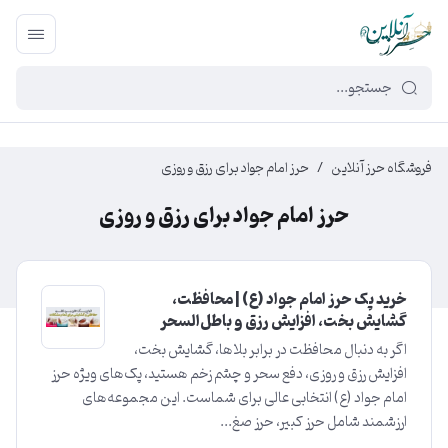
449f43cf-3da2-4422-bb12-2566cb5b8b05
فروشگاه حرز آنلاین
/
حرز امام جواد برای رزق و روزی
حرز امام جواد برای رزق و روزی
خرید پک حرز امام جواد (ع) | محافظت،
گشایش بخت، افزایش رزق و باطل‌السحر
اگر به دنبال محافظت در برابر بلاها، گشایش بخت،
افزایش رزق و روزی، دفع سحر و چشم زخم هستید، پک‌های ویژه حرز
امام جواد (ع) انتخابی عالی برای شماست. این مجموعه‌های
ارزشمند شامل حرز کبیر، حرز صغ...