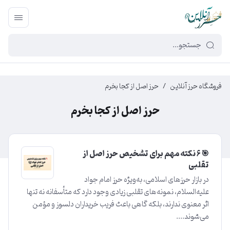
449f43cf-3da2-4422-bb12-2566cb5b8b05
فروشگاه حرز آنلاین
/
حرز اصل از کجا بخرم
حرز اصل از کجا بخرم
🎯 6 نکته مهم برای تشخیص حرز اصل از
تقلبی
در بازار حرزهای اسلامی، به‌ویژه حرز امام جواد
علیه‌السلام، نمونه‌های تقلبی زیادی وجود دارد که متأسفانه نه تنها
اثر معنوی ندارند، بلکه گاهی باعث فریب خریداران دلسوز و مؤمن
می‌شوند....